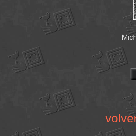
Mich
volv