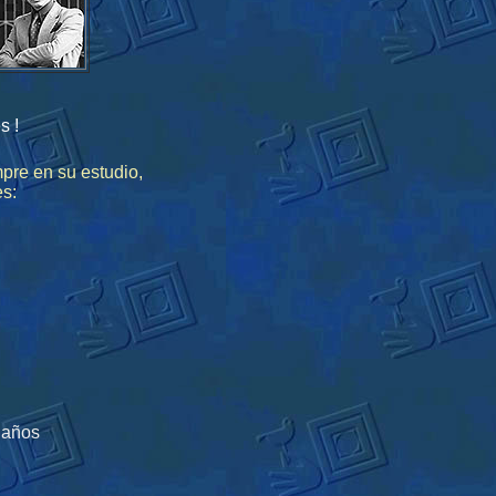
s !
a siempre en su estudio,
es:
 años