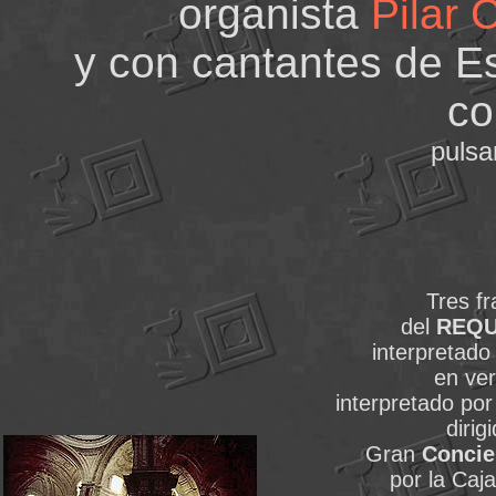
organista
Pilar 
y con cantantes de E
co
pulsa
Tres f
del
REQU
interpretado
en ve
interpretado por
dirig
Gran
Concie
por la Caj