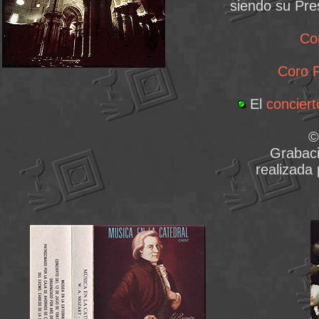
siendo su Pre
Co
Coro F
El
concier
©
Grabaci
realizada