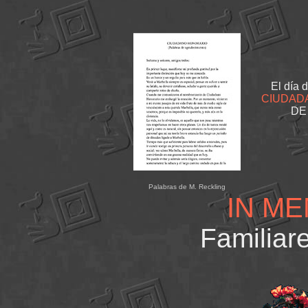
El día 
CIUDAD
DE
Palabras de M. Reckling
IN M
Familia