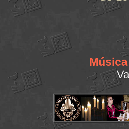
Música
Va