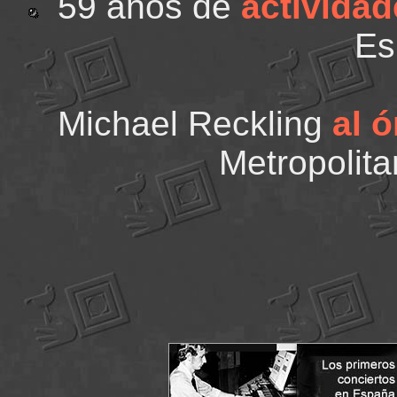
59 años de
activida
E
Michael Reckling
al 
Metropolita